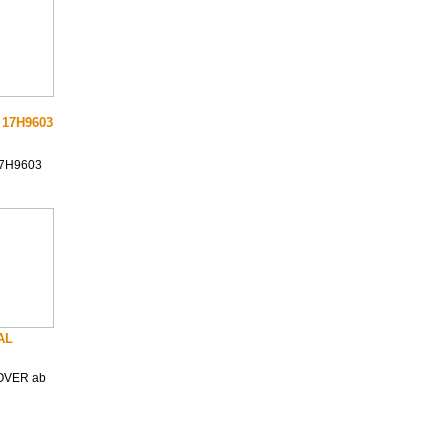
17H9603
7H9603
NAL
 ROVER ab